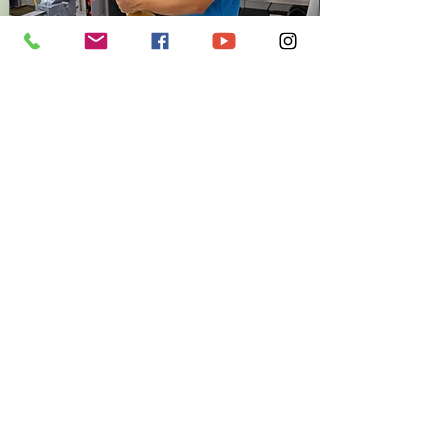
Leer la noticia
Enlaces rápidos
¿Quiénes somos?
¿Necesitas una prótesis?
¿Cómo ayudar?
Casos de éxito
Noticias y eventos