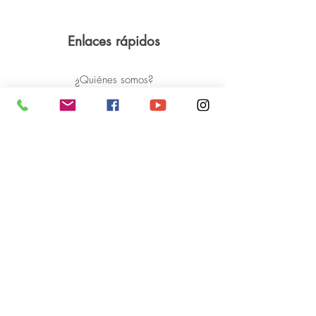
Enlaces rápidos
¿Quiénes somos?
¿Necesitas una prótesis?
¿Cómo ayudar?
Casos de éxito
Noticias y eventos
BLOG:
Historias de superación
Ayuda
Preguntas frecuentes
Contáctanos
Kit de prensa
Política de privacidad