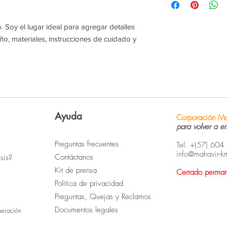
información sobre tu
generas confianza y c
embalaje. Ofrecer una
saben que en tu tien
sencilla, genera confi
 Soy el lugar ideal para agregar detalles 
altos niveles de segu
pues saben que en tu
o, materiales, instrucciones de cuidado y 
con altos niveles de 
Ayuda
Corporación Ma
para volver a e
Preguntas frecuentes
Tel. +(57) 60
info@mahavir-k
Contáctanos
sis?
Kit de prensa
Cerrado perma
Política de privacidad
Preguntas, Quejas y Reclamos
Documentos legales
peración