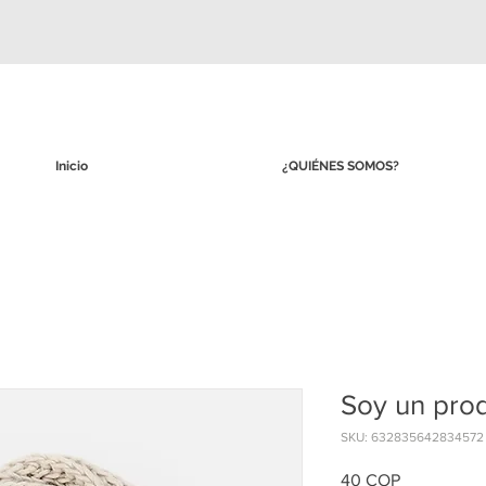
Inicio
¿QUIÉNES SOMOS?
Soy un pro
SKU: 632835642834572
Precio
40 COP