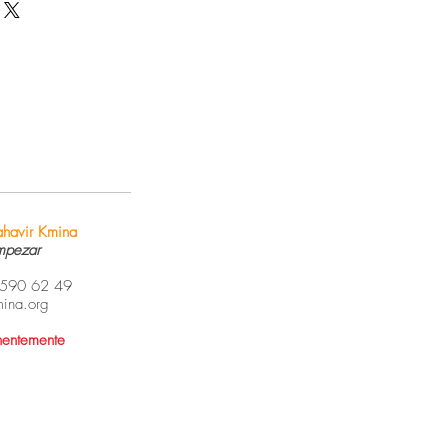
s métodos de envío, costos y
redibilidad en tus clientes, pues
 política de reembolso clara y
da pueden realizar compras con
anza y credibilidad en tus clientes,
ridad.
 tienda pueden realizar compras
seguridad.
havir Kmina
mpezar
4 590 62 49
mina.org
nentemente