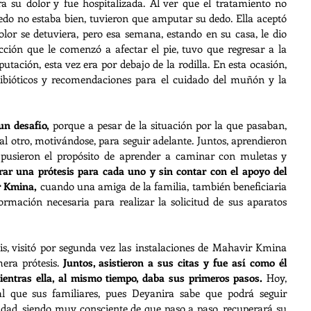
 su dolor y fue hospitalizada. Al ver que el tratamiento no 
edo no estaba bien, tuvieron que amputar su dedo. Ella aceptó 
olor se detuviera, pero esa semana, estando en su casa, le dio 
ción que le comenzó a afectar el pie, tuvo que regresar a la 
ción, esta vez era por debajo de la rodilla. En esta ocasión, 
tibióticos y recomendaciones para el cuidado del muñón y la 
un desafío,
 porque a pesar de la situación por la que pasaban, 
 otro, motivándose, para seguir adelante. Juntos, aprendieron 
pusieron el propósito de aprender a caminar con muletas y 
ar una prótesis para cada uno y sin contar con el apoyo del 
r Kmina,
 cuando una amiga de la familia, también beneficiaria 
ormación necesaria para realizar la solicitud de sus aparatos 
s, visitó por segunda vez las instalaciones de Mahavir Kmina 
era prótesis. 
Juntos, asistieron a sus citas y fue así como él 
entras ella, al mismo tiempo, daba sus primeros pasos.
 Hoy, 
al que sus familiares, pues Deyanira sabe que podrá seguir 
ad, siendo muy consciente de que paso a paso, recuperará su 