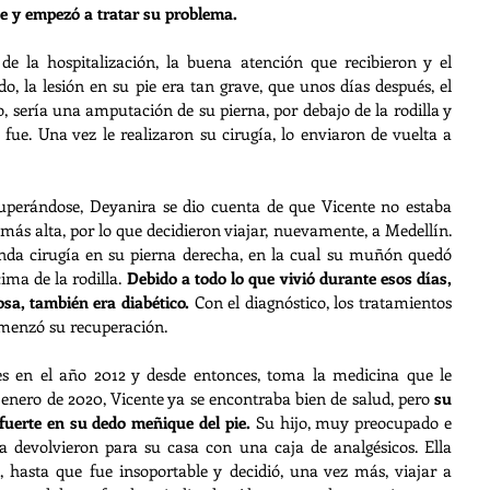
e y empezó a tratar su problema. 
 la hospitalización, la buena atención que recibieron y el 
, la lesión en su pie era tan grave, que unos días después, el 
, sería una amputación de su pierna, por debajo de la rodilla y 
ue. Una vez le realizaron su cirugía, lo enviaron de vuelta a 
uperándose, Deyanira se dio cuenta de que Vicente no estaba 
más alta, por lo que decidieron viajar, nuevamente, a Medellín. 
nda cirugía en su pierna derecha, en la cual su muñón quedó 
ma de la rodilla. 
Debido a todo lo que vivió durante esos días, 
osa, también era diabético.
 Con el diagnóstico, los tratamientos 
menzó su recuperación. 
s en el año 2012 y desde entonces, toma la medicina que le 
 enero de 2020, Vicente ya se encontraba bien de salud, pero 
su 
uerte en su dedo meñique del pie. 
Su hijo, muy preocupado e 
l la devolvieron para su casa con una caja de analgésicos. Ella 
 hasta que fue insoportable y decidió, una vez más, viajar a 